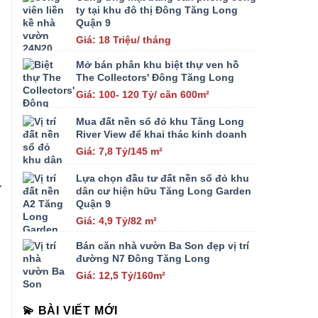
ty tại khu đô thị Đông Tăng Long
Quận 9
Giá: 18 Triệu/ tháng
Mở bán phân khu biệt thự ven hồ
The Collectors' Đông Tăng Long
Giá: 100- 120 Tỷ/ căn 600m²
Mua đất nền sổ đỏ khu Tăng Long
River View để khai thác kinh doanh
Giá: 7,8 Tỷ/145 m²
Lựa chọn đầu tư đất nền sổ đỏ khu
ư
dân cư hiện hữu Tăng Long Garden
Quận 9
Giá: 4,9 Tỷ/82 m²
Bán căn nhà vườn Ba Son đẹp vị trí
đường N7 Đông Tăng Long
Giá: 12,5 Tỷ/160m²
💫 BÀI VIẾT MỚI