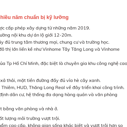
hiều năm chuẩn bị kỹ lưỡng
 được cấp phép xây dựng từ những năm 2019.
ờng nội khu dự án lộ giới 12-20m.
 đầy đủ trung tâm thương mại, chung cư và trường học.
hu đô thị lớn liền kề như Vinhome Tây Tăng Long và Vinhome
 của Tp Hồ Chí Minh, đặc biệt là chuyên gia khu công nghệ ca
 xả thải, mặt tiền đường đầy đủ vỉa hè cây xanh.
hủ Thiêm, HUD, Thăng Long Real về đây triển khai công trình.
n định dân cư, hệ thống đa dạng hàng quán và văn phòng
̣t bằng văn phòng và nhà ở.
́t lượng môi trường vượt trội.
 cao cấp, không gian sống khác biệt và vượt trội hơn so