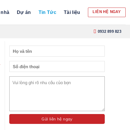
LIÊN HỆ NGAY
 nhà
Dự án
Tin Tức
Tài liệu
0932 899 823