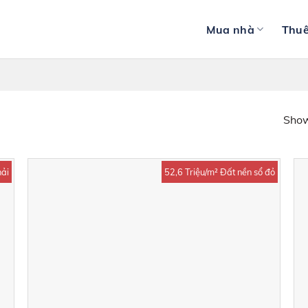
Mua nhà
Thuê
Show
ải
52,6 Triệu/m² Đất nền sổ đỏ