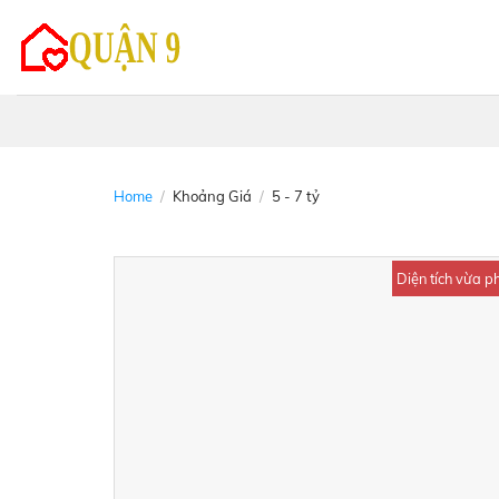
Skip
to
content
Home
/
Khoảng Giá
/
5 - 7 tỷ
Diện tích vừa ph