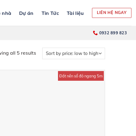
 nhà
Dự án
Tin Tức
Tài liệu
LIÊN HỆ NGAY
0932 899 823
ing all 5 results
Đất nền sổ đỏ ngang 5m