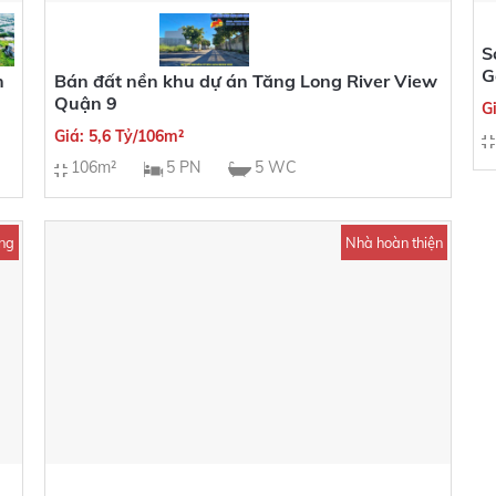
S
G
n
Bán đất nền khu dự án Tăng Long River View
Quận 9
G
Giá: 5,6 Tỷ/106m²
106m²
5 PN
5 WC
̀ng
Nhà hoàn thiện